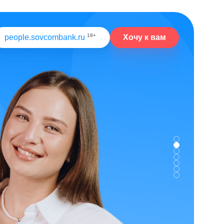
18+
Хочу к вам
people.sovcombank.ru