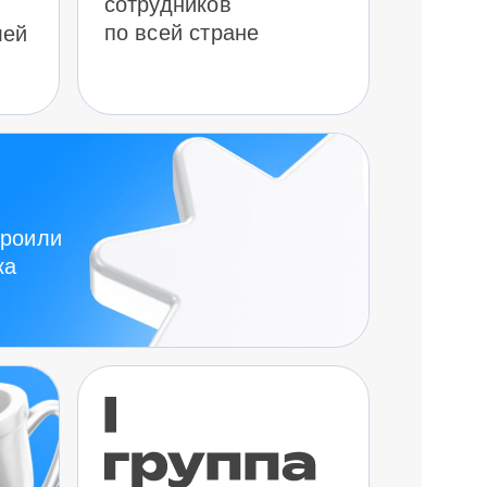
сотрудников
по всей стране
лей
троили
ка