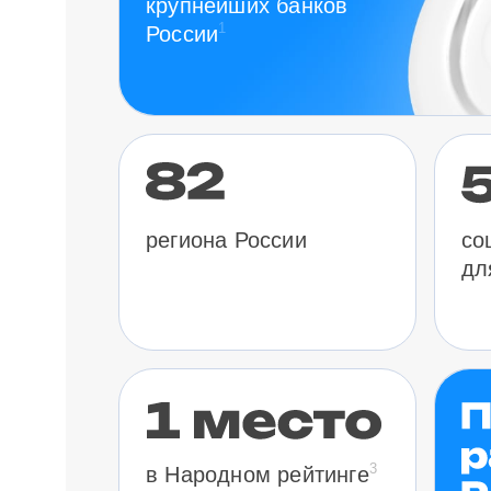
крупнейших банков
1
России
региона России
со
дл
3
в Народном рейтинге