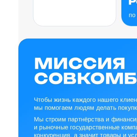
по
Чтобы жизнь каждого нашего клиен
мы помогаем людям делать покупк
Мы строим партнёрства и финанси
и рыночные государственные компа
конкуренция, а значит товары и ус