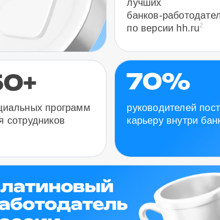
лучших
банков-работодате
2
по версии hh.ru
руководителей пос
циальных программ
карьеру внутри бан
я сотрудников