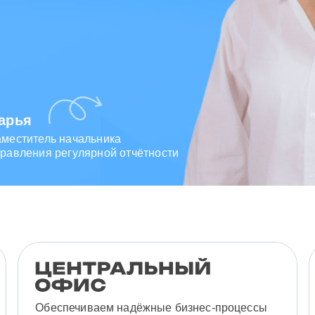
арья
аместитель начальника
равления регулярной отчётности
Обеспечиваем надёжные бизнес-процессы