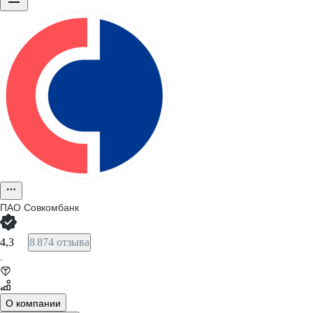
ПАО
Совкомбанк
4,3
8 874 отзыва
·
О компании