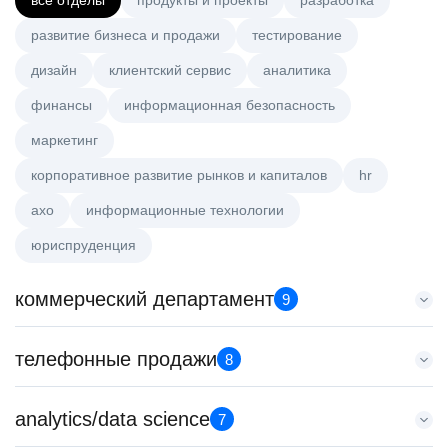
все отделы
продукты и проекты
разработка
развитие бизнеса и продажи
тестирование
дизайн
клиентский сервис
аналитика
финансы
информационная безопасность
маркетинг
корпоративное развитие рынков и капиталов
hr
axo
информационные технологии
юриспруденция
коммерческий департамент
9
Key Account Manager (EdTech)
телефонные продажи
8
HeadHunter::Коммерческий департамент
сегодня
Менеджер по привлечению клиентов (B2B)
analytics/data science
150000 ₽
7
HeadHunter::Телефонные продажи
Нижний Новгород