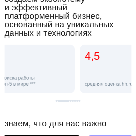
и эффективный
платформенный бизнес,
основанный на уникальных
данных и технологиях
4,5
20
сотруд
средняя оценка hh.ru как работодателя **
в hh.ru
знаем, что для нас важно