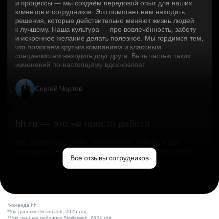
и процессы — мы создаём передовой опыт для наших
клиентов и сотрудников. Это помогает нам находить
решения, которые действительно меняют жизнь людей
к лучшему. Наша культура — про вовлечённость, заботу
и искреннее желание делать полезное. Мы гордимся тем,
что помогаем крутым компаниям и классным
специалистам находить друг друга. Быть частью таких
изменений по‑настоящему вдохновляет.
Сергей Чертов
hh.ru — это не просто работа
Это эмпатичные люди, заслуженные победы и дух
свободы. Мы помогаем миру и создаём лучший сервис
Все отзывы сотрудников
по поиску работы в стране.
Ольга Емельянова
*команда hh
**по данным Dream Job, 2025 год
***по данным рейтинга Similarweb, 2024 год