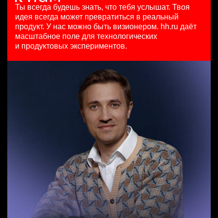
HeadHunter::Коммерческий департамент
125000 - 175000 ₽
4 авг. 2026
Ты всегда будешь знать, что тебя услышат.
Твоя
сегодня
Ярославль
з/п не указана
идея всегда может превратиться в реальный
Менеджер по внешним коммуникациям (Узбекистан)
150000 ₽
Москва
продукт.
У нас можно быть визионером. hh.ru даёт
HeadHunter::Департамент маркетинга
Казань
масштабное поле для технологических
Менеджер по продажам крупному бизнесу
24 июл. 2026
и продуктовых экспериментов.
HeadHunter::Телефонные продажи
з/п не указана
Key Account Manager (EdTech)
29 июл. 2026
Ташкент
HeadHunter::Коммерческий департамент
з/п не указана
сегодня
Ташкент
150000 ₽
Ярославль