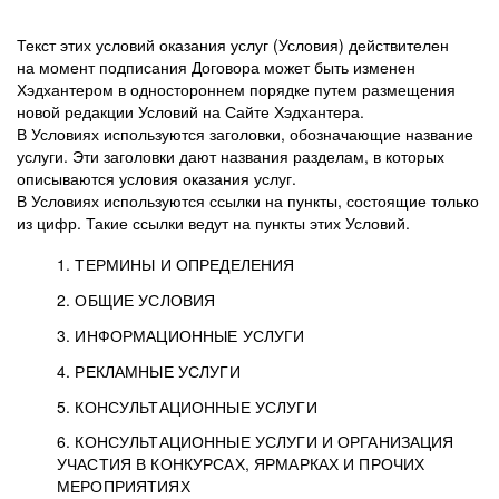
Текст этих условий оказания услуг (Условия) действителен
на момент подписания Договора может быть изменен
Хэдхантером в одностороннем порядке путем размещения
новой редакции Условий на Сайте Хэдхантера.
В Условиях используются заголовки, обозначающие название
услуги. Эти заголовки дают названия разделам, в которых
описываются условия оказания услуг.
В Условиях используются ссылки на пункты, состоящие только
из цифр. Такие ссылки ведут на пункты этих Условий.
1. ТЕРМИНЫ И ОПРЕДЕЛЕНИЯ
2. ОБЩИЕ УСЛОВИЯ
3. ИНФОРМАЦИОННЫЕ УСЛУГИ
1.1. Хэдхантер, или
Хэдхантер, ООО
4. РЕКЛАМНЫЕ УСЛУГИ
HeadHunter, или
«Хэдхантер», ИНН
2.1. Типы и статусы регистрации
5. КОНСУЛЬТАЦИОННЫЕ УСЛУГИ
Исполнитель
7718620740, адрес:
Типы регистрации
3.1. Предоставление доступа к базе данных
2.2. Активация услуг
6. КОНСУЛЬТАЦИОННЫЕ УСЛУГИ И ОРГАНИЗАЦИЯ
125047, г. Москва,
резюме с предложениями Соискателей
Описание и активация
УЧАСТИЯ В КОНКУРСАХ, ЯРМАРКАХ И ПРОЧИХ
2.1.1. Заказчику может быть присвоен один
4.0. Общие условия оказания рекламных услуг
внутригородская
о трудоустройстве с возможностью просмотра
МЕРОПРИЯТИЯХ
из Типов регистраций.
территория
4.0.1. Хэдхантер оказывает Заказчику услугу