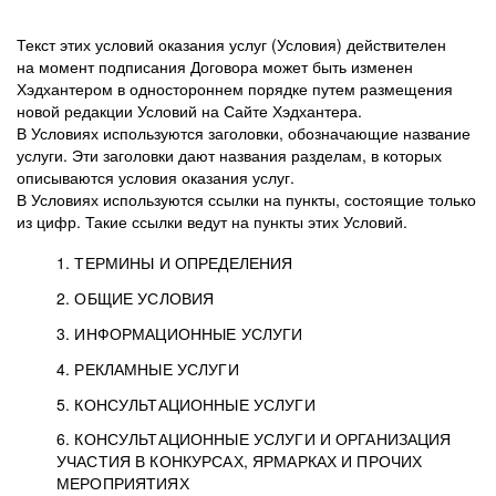
Текст этих условий оказания услуг (Условия) действителен
на момент подписания Договора может быть изменен
Хэдхантером в одностороннем порядке путем размещения
новой редакции Условий на Сайте Хэдхантера.
В Условиях используются заголовки, обозначающие название
услуги. Эти заголовки дают названия разделам, в которых
описываются условия оказания услуг.
В Условиях используются ссылки на пункты, состоящие только
из цифр. Такие ссылки ведут на пункты этих Условий.
1. ТЕРМИНЫ И ОПРЕДЕЛЕНИЯ
2. ОБЩИЕ УСЛОВИЯ
3. ИНФОРМАЦИОННЫЕ УСЛУГИ
1.1. Хэдхантер, или
Хэдхантер, ООО
4. РЕКЛАМНЫЕ УСЛУГИ
HeadHunter, или
«Хэдхантер», ИНН
2.1. Типы и статусы регистрации
5. КОНСУЛЬТАЦИОННЫЕ УСЛУГИ
Исполнитель
7718620740, адрес:
Типы регистрации
3.1. Предоставление доступа к базе данных
2.2. Активация услуг
6. КОНСУЛЬТАЦИОННЫЕ УСЛУГИ И ОРГАНИЗАЦИЯ
125047, г. Москва,
резюме с предложениями Соискателей
Описание и активация
УЧАСТИЯ В КОНКУРСАХ, ЯРМАРКАХ И ПРОЧИХ
2.1.1. Заказчику может быть присвоен один
4.0. Общие условия оказания рекламных услуг
внутригородская
о трудоустройстве с возможностью просмотра
МЕРОПРИЯТИЯХ
из Типов регистраций.
территория
4.0.1. Хэдхантер оказывает Заказчику услугу