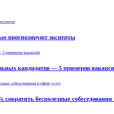
орые прогнозируют эксперты
льных кандидатов — 5 примеров ваканс
% сократить бесполезные собеседования 