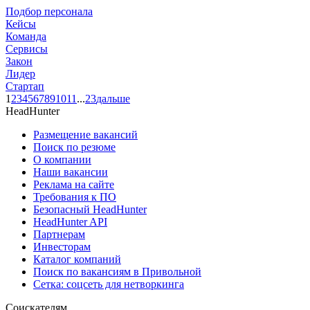
Подбор персонала
Кейсы
Команда
Сервисы
Закон
Лидер
Стартап
1
2
3
4
5
6
7
8
9
10
11
...
23
дальше
HeadHunter
Размещение вакансий
Поиск по резюме
О компании
Наши вакансии
Реклама на сайте
Требования к ПО
Безопасный HeadHunter
HeadHunter API
Партнерам
Инвесторам
Каталог компаний
Поиск по вакансиям в Привольной
Сетка: соцсеть для нетворкинга
Соискателям