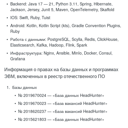
Backend:
Java 17 — 21, Python 3.11, Spring, Hibernate,
Jackson, Jersey, Junit 5, Maven, OpenTelemetry, Skaffold
IOS:
Swift, Ruby, Tuist
Android:
Kotlin, Kotlin Script (kts), Gradle Convention Plugins,
Ruby
Работа с данными:
PostgreSQL, Scylla, Redis, ClickHouse,
Elasticsearch, Kafka, Hadoop, Flink, Spark
Инфраструктура:
Nginx, Ansible, MinIo, Docker, Consul,
Grafana
Информация о правах на базы данных и программах
ЭВМ, включенных в реестр отечественного ПО
Базы данных
№ 2019670024 — «База данных HeadHunter»
№ 2019670023 — «База вакансий HeadHunter»
№ 2018620237 — «База вакансий HeadHunter»
№ 2015621803 — «База данных HeadHunter»