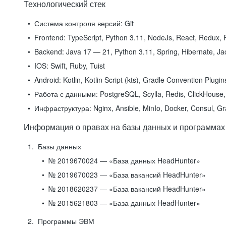
Технологический стек
Система контроля версий:
Git
Frontend:
TypeScript, Python 3.11, NodeJs, React, Redux, R
Backend:
Java 17 — 21, Python 3.11, Spring, Hibernate, Jac
IOS:
Swift, Ruby, Tuist
Android:
Kotlin, Kotlin Script (kts), Gradle Convention Plugi
Работа с данными:
PostgreSQL, Scylla, Redis, ClickHouse, 
Инфраструктура:
Nginx, Ansible, MinIo, Docker, Consul, G
Информация о правах на базы данных и программах
Базы данных
№ 2019670024 — «База данных HeadHunter»
№ 2019670023 — «База вакансий HeadHunter»
№ 2018620237 — «База вакансий HeadHunter»
№ 2015621803 — «База данных HeadHunter»
Программы ЭВМ