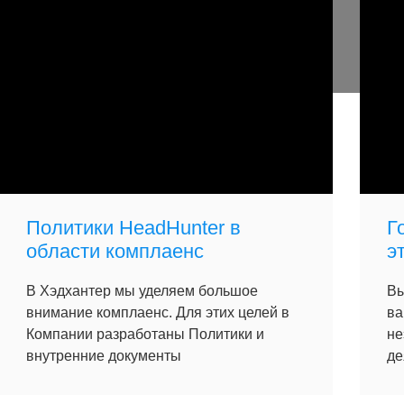
Политики HeadHunter в
Г
области комплаенс
э
В Хэдхантер мы уделяем большое
Вы
внимание комплаенс. Для этих целей в
ва
Компании разработаны Политики и
не
внутренние документы
де