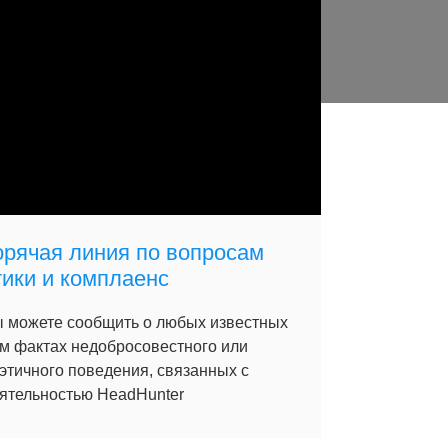
орячая линия по вопросам
тики и комплаенс
 можете сообщить о любых известных
м фактах недобросовестного или
этичного поведения, связанных с
ятельностью HeadHunter